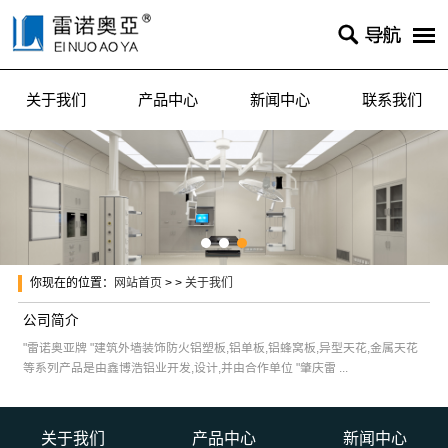

关于我们
产品中心
新闻中心
联系我们
你现在的位置：
网站首页
> >
关于我们
公司简介
"雷诺奥亚牌 "建筑外墙装饰防火铝塑板,铝单板,铝蜂窝板,异型天花,金属天花
等系列产品是由鑫博浩铝业开发,设计,并由合作单位 "肇庆雷 ...
关于我们
产品中心
新闻中心