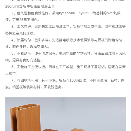
280n/mm2
铝单板表面喷涂工艺
2、耐久性和耐腐蚀性好。采用kynar-500、hylur500为基料的pvdf氟碳
漆，可用25年不褪色。
3、工艺性好。采用先加工后喷漆工艺，铝板可加工成平面、弧型和球面等
各种复杂几何形状。
4、涂层均匀、色彩多样。先进静电喷涂技术使得油漆与铝板间附着均匀一
致，颜色多样，选择空间大。
5、不易玷污，便于清洁保养。氟涂料膜的非粘着性，使表面很难附着污染
物，更具有良好向洁性。
6、安装施工方便快捷。铝板在工厂成型，施工现场不需裁切，固定在骨架
上即可。
7、可回收再利用，有利环保。铝板可100%回收，不同于玻璃，石材，陶
瓷，铝塑板等装饰材料，回收残值高。