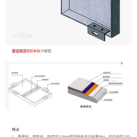
雷诺奥亚®
铝单板
分解图
特点
1、重量轻，钢性好、强度高3.0mm厚铝板每平方板重8kg，抗拉强度100-