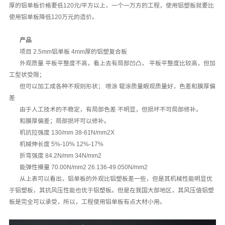
厚的铝单板价格要低120元/平方以上，一个一万方的工程，使用铝塑板就要比
使用铝单板降低120万元的造价。
产品
项目 2.5mm铝单板 4mm厚的铝塑复合板
外观质量 平板平整度不高，看上去有局部凹凸， 平板平整度比较高，但加
工型状受限；
但可以加工成各种不规则形状； 喷涂 辊涂质量眼观质量好，色差和膜厚偏
差
由于人工技术的不稳定，有局部色差 不明显，但损坏不可局部修补。
和膜厚偏差；局部损坏可以修补。
机抗拉强度 130/mm 38-61N/mm2X
机械伸长度 5%-10% 12%-17%
折弯强度 84.2N/mm 34N/mm2
能弹性模量 70.00N/mm2 26.136-49.050N/mm2
从上表可以看出，铝单板的外观比铝塑板差一些，但是其机械性能明显优
于铝塑板，其抗风压性能也优于铝塑板。但是在我国大部地区，其风压值铝塑
板是完全可以承受，所以，工程使用铝单板有点大材小用。