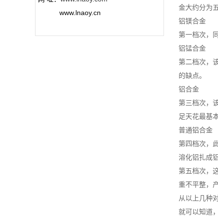
金大约分为
www.lnaoy.cn
铝镁合金
第一档次，
铝锰合金
第二档次，
的缺点。
铝合金
第三档次，
足天花最基
普通铝合金
第四档次，
溶化铝扎成
第五档次，
重不平整，
从以上几种
就可以知道