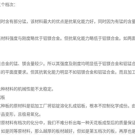
五个档次：
同时含有部分锰，该材料最大的优点是抗氧化能力好，同时因为有锰的含
该材料强度与刚度略优于铝镁合金。但抗氧化能力略低于铝镁合金。如两
该合金的锰、镁含量较少。所以其强度及刚度均明显低于铝镁合金和铝锰
本的平面度要求。但其抗氧化能力明显不如铝镁合金和铝锰合金。而且加
此种材料的机械性能不太稳定。
铝板
这种板的原材料是铝加工厂将铝锭溶化扎成铝板，根本不控制化学成份。
产品变形，且极易氧化。
对原材料有档次的化分中，我们不难分析出每一种天花板成型后的质量保
，如是同等原材料，那么越厚的板材越好，但如是第五档次的板，再厚也