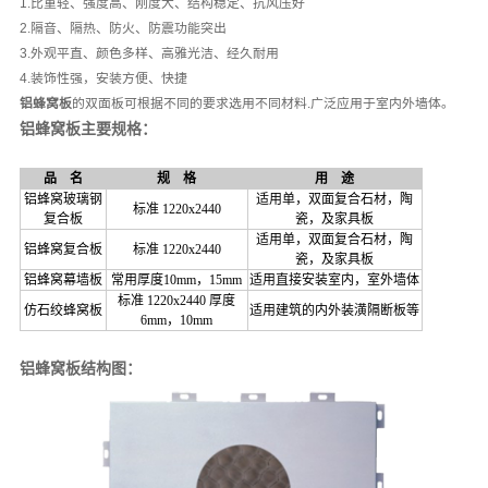
1.比重轻、强度高、刚度大、结构稳定、抗风压好
2.隔音、隔热、防火、防震功能突出
3.外观平直、颜色多样、高雅光洁、经久耐用
4.装饰性强，安装方便、快捷
铝蜂窝板
的双面板可根据不同的要求选用不同材料.广泛应用于室内外墙体。
铝蜂窝板主要规格：
品 名
规 格
用 途
铝蜂窝玻璃钢
适用单，双面复合石材，陶
标准 1220x2440
复合板
瓷，及家具板
适用单，双面复合石材，陶
铝蜂窝复合板
标准 1220x2440
瓷，及家具板
铝蜂窝幕墙板
常用厚度10mm，15mm
适用直接安装室内，室外墙体
标准 1220x2440 厚度
仿石绞蜂窝板
适用建筑的内外装潢隔断板等
6mm，10mm
铝蜂窝板结构图：